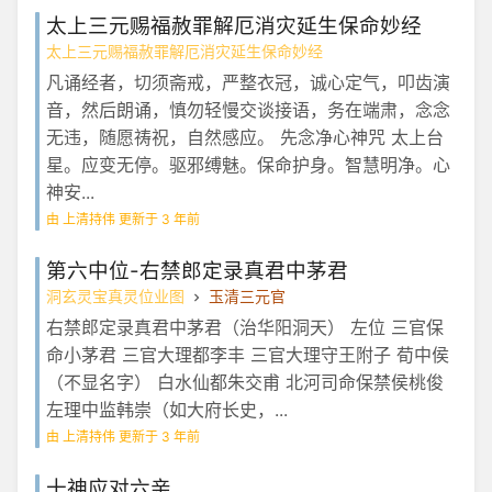
太上三元赐福赦罪解厄消灾延生保命妙经
太上三元赐福赦罪解厄消灾延生保命妙经
凡诵经者，切须斋戒，严整衣冠，诚心定气，叩齿演
音，然后朗诵，慎勿轻慢交谈接语，务在端肃，念念
无违，随愿祷祝，自然感应。 先念净心神咒 太上台
星。应变无停。驱邪缚魅。保命护身。智慧明净。心
神安...
由 上清持伟 更新于 3 年前
第六中位-右禁郎定录真君中茅君
洞玄灵宝真灵位业图
玉清三元官
右禁郎定录真君中茅君（治华阳洞天） 左位 三官保
命小茅君 三官大理都李丰 三官大理守王附子 荀中侯
（不显名字） 白水仙都朱交甫 北河司命保禁侯桃俊
左理中监韩崇（如大府长史，...
由 上清持伟 更新于 3 年前
十神应对六亲