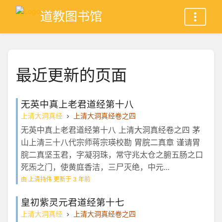
道教图书馆
最近更新的页面
无英中真上老君道经第十八
上清大洞真经
上清大洞真经卷之四
无英中真上老君道经第十八 上清大洞真经卷之四 茅
山上清三十八代宗师蒋宗瑛校勘 胃脘二真章 谨请胃
脘二真坚玉君，字凝羽珠，常守兆太仓之腑五肠之口
死炁之门，使黄庭香洁，三尸灭绝，中元...
由 上清持伟 更新于 3 年前
皇初紫灵元君道经第十七
上清大洞真经
上清大洞真经卷之四