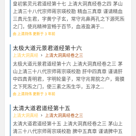
皇初紫灵元君道经第十七 上清大洞真经卷之四 茅山
上清三十八代宗师蒋宗瑛校勘 精血三真章 谨请精血
三真元生君，字黄宁子玄，常守兆鼻两孔之下源死炁
之门，使兆精神宣畅于百节，血液盈满于...
由 上清持伟 更新于 3 年前
太极大道元景君道经第十六
上清大洞真经
上清大洞真经卷之三
太极大道元景君道经第十六 上清大洞真经卷之三 茅
山上清三十八代宗师蒋宗瑛校勘 肝中四真章 谨请肝
中四真青明君，字明轮童子，常守兆胃脘之户，膏膜
之下死炁之门，使三素之炁生华，五淳之...
由 上清持伟 更新于 3 年前
太清大道君道经第十五
上清大洞真经
上清大洞真经卷之三
太清大道君道经第十五 上清大洞真经卷之三 茅山上
清三十八代宗师蒋宗瑛校勘 脾中五真章 谨请脾中五