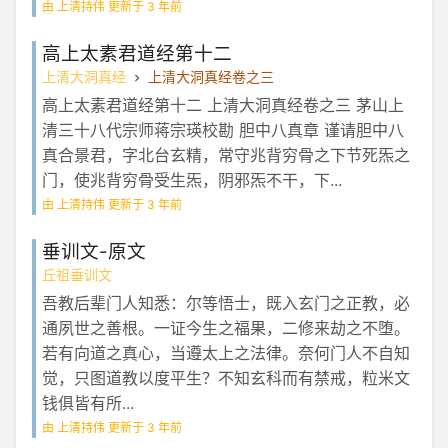
由 上清持伟 更新于 3 年前
高上太素君道经第十二
上清大洞真经
上清大洞真经卷之三
高上太素君道经第十二 上清大洞真经卷之三 茅山上
清三十八代宗师蒋宗瑛校勘 胆中八真章 谨请胆中八
真合景君，字北台玄精，常守兆背穷骨之下节死炁之
门，使兆背穷骨受生炁，阴邪炁不干，下...
由 上清持伟 更新于 3 年前
垂训文-原文
丘祖垂训文
吾教后辈门人知悉：尔等悟士，既入玄门之正教，必
通夙世之善根。一证今生之福果，二修来劫之不堕。
若有向道之真心，当遵太上之法律。奈何门人不自知
觉，只图道教以度平生？不知玄科而有禁戒，粒米文
钱俱皆有所...
由 上清持伟 更新于 3 年前