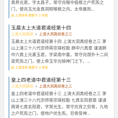
真养光君，字太昌子，常守兆喉中极根之户死炁之
门，使兆玉光金真洞照喉根之内，太帝晨炁...
由 上清持伟 更新于 3 年前
玉晨太上大道君道经第十四
上清大洞真经
上清大洞真经卷之三
玉晨太上大道君道经第十四 上清大洞真经卷之三 茅
山上清三十八代宗师蒋宗瑛校勘 肺中六真章 谨请肺
中六真上元素玉君，字梁南中童，常守兆颈外十二间
梁死炁之门，使上帝玉华光映神门之下，...
由 上清持伟 更新于 3 年前
皇上四老道中君道经第十三
上清大洞真经
上清大洞真经卷之三
皇上四老道中君道经第十三 上清大洞真经卷之三 茅
山上清三十八代宗师蒋宗瑛校勘 七真玄阳君章 谨请
两肾七真玄阳君，字冥光生，常守兆背之穷骨，九地
之户死炁之门，使地户伏生炁，穷骨受神...