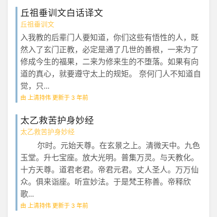
丘祖垂训文白话译文
丘祖垂训文
入我教的后辈门人要知道，你们这些有悟性的人，既
然入了玄门正教，必定是通了几世的善根，一来为了
修成今生的福果，二来为修来生的不堕落。如果有向
道的真心，就要遵守太上的规矩。 奈何门人不知道自
觉，只...
由 上清持伟 更新于 3 年前
太乙救苦护身妙经
太乙救苦护身妙经
尔时。元始天尊。在玄景之上。清微天中。九色
玉堂。升七宝座。放大光明。普集万灵。与天教化。
十方天尊。道君老君。帝君元君。丈人圣人。万万仙
众。俱来诣座。听宣妙法。于是梵王称善。帝释欣
歌...
由 上清持伟 更新于 3 年前