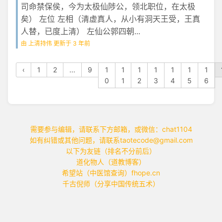
司命禁保侯，今为太极仙陟公，领北职位，在太极
矣） 左位 左相（清虚真人，从小有洞天王受，王真
人替，已度上清） 左仙公郭四朝...
由 上清持伟 更新于 3 年前
‹
1
2
...
9
1
1
1
1
1
1
1
0
1
2
3
4
5
6
需要参与编辑，请联系下方邮箱，或微信：chat1104
如有纠错或其他问题，请联系taotecode@gmail.com
以下为友链（排名不分前后）
道化物人（道教博客）
希望站（中医馆查询）fhope.cn
千古倪师（分享中国传统五术）