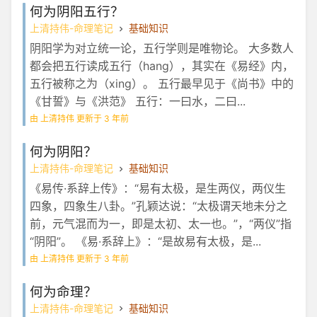
何为阴阳五行？
上清持伟-命理笔记
基础知识
阴阳学为对立统一论，五行学则是唯物论。 大多数人
都会把五行读成五行（hang），其实在《易经》内，
五行被称之为（xing）。 五行最早见于《尚书》中的
《甘誓》与《洪范》 五行：一曰水，二曰...
由 上清持伟 更新于 3 年前
何为阴阳？
上清持伟-命理笔记
基础知识
《易传·系辞上传》：“易有太极，是生两仪，两仪生
四象，四象生八卦。”孔颖达说：“太极谓天地未分之
前，元气混而为一，即是太初、太一也。”，“两仪”指
“阴阳”。 《易·系辞上》：“是故易有太极，是...
由 上清持伟 更新于 3 年前
何为命理？
上清持伟-命理笔记
基础知识