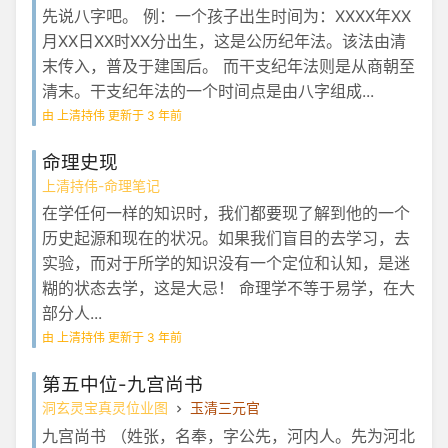
先说八字吧。 例：一个孩子出生时间为：XXXX年XX
月XX日XX时XX分出生，这是公历纪年法。该法由清
末传入，普及于建国后。 而干支纪年法则是从商朝至
清末。干支纪年法的一个时间点是由八字组成...
由 上清持伟 更新于 3 年前
命理史现
上清持伟-命理笔记
在学任何一样的知识时，我们都要现了解到他的一个
历史起源和现在的状况。如果我们盲目的去学习，去
实验，而对于所学的知识没有一个定位和认知，是迷
糊的状态去学，这是大忌！ 命理学不等于易学，在大
部分人...
由 上清持伟 更新于 3 年前
第五中位-九宫尚书
洞玄灵宝真灵位业图
玉清三元官
九宫尚书 （姓张，名奉，字公先，河内人。先为河北