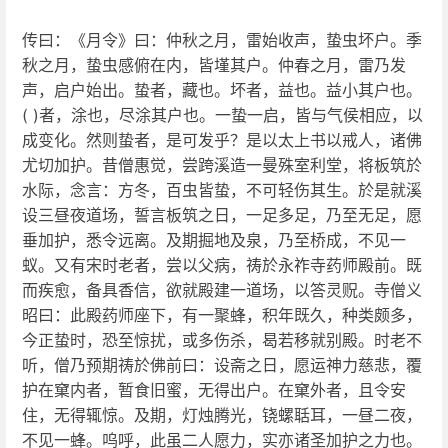
传曰：《月令》曰：仲秋之月，雷始收声，蛰虫坏户。季
秋之月，蛰虫感俯在内，皆墐其户。仲春之月，雷乃发
声，启户始出。蛰者，藏也。坏者，益也。益小其户也。
( )者，涂也，尽涂其户也。一蛰一启，皆与气侯相应，以
成变化。然则蛰者，是可发乎？是以太上书以戒人，诸佛
尤切加护。昔僧惠觉，尝跨溪造一曼殊室利堂，将板筑於
水际，念言：方冬，百虫皆蛰，不可轻伤其生。於是就溪
设三昼夜道场，誓言板筑之日，一足多足，乃至无足，愿
垂加护，悉令远离。及期掘地及泉，乃至桥成，不见一
蚁。又有宋时老者，尝以父病，祷於永祚寺药师殿前。既
而疾愈，备具香信，欲就殿建一道场，以答灵贶。寺僧义
昭曰：此殿药师座下，有一聚蜂，积年既久，种类颇多，
今正蛰时，恐至惊扰，或多伤杀，曷若移就别殿。时老不
听，僧乃预期祷於佛前曰：设斋之日，愿运神力慈悲，覆
护在窠内者，暂食旧蜜，无得出户。在窠外者，且令安
住，无得辄惊。及期，灯烛腾光，铙螺聒耳，一昼二夜，
不见一蜂。呜呼，此虽二人愿力，实亦诸圣加护之力也。