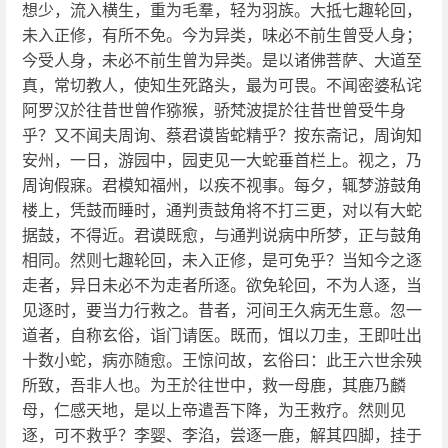
想少，流入横生，重为毛羣，轻为羽族。大抵七趣轮回，
未入正修，有所不免。今为异类，味必不前生曾受人身；
今受人身，未必不前生曾为异类。是以诸佛菩萨、大道至
真，常切教人，使知生死路头，最为可畏。不闻密婆私诧
阿罗汉於往昔世曾作猕猴，骄梵波提於往昔世曾受牛身
乎？又不闻夫周询、蔡君谟皆蛇精乎？按东斋记，周询知
安州，一日，游园中，园吏见一大蛇垂首栏上。视之，乃
周询假寐。君模知福州，以疾不视事。每夕，辄梦游鼓角
楼上，凭鼓而睡时，通判责鼓角将不打三更，对以有大蛇
据鼓，不得近。君谟既愈，与通判说病中所梦，正与鼓角
相同。然则七趣轮回，未入正修，是可免乎？当知今之逐
走者，异日未必不为走者所逐。欲免轮回，不为人逐，当
见逐时，要当力行救之。昔者，河间王久病无生意。忽一
道者，自称玄俗，诣门请医。既而，饵以刀圭，王即吐出
十数小蛇，病亦随愈。王惊问故，玄俗曰：此王六世余殃
所致，吾非人也。为王於往世中，救一母鹿，其鹿乃麟
母，仁感天地，是以上帝遣吾下降，为王救疗。然则见
逐，可不救乎？李婴、李淊，尝逐一鹿，解其四脚，挂于