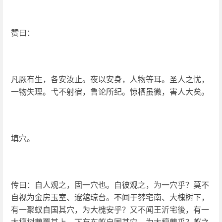
赞曰：
凡厥有生，各安汝止。夜以安身，人物等耳。圣人之忧，
一物失理。弋不射宿，鲁论所纪。惊栖虽微，害人大矣。
填穴。
传曰：自人观之，固一穴也。自彼观之，为一穴乎？莫不
自视为金房玉室、邃舘琼台。不闻于棼宅南、大槐树下，
有一聚蚁自国其穴，为大槐安乎？又不闻王沂宅後，有一
大檀树萝覆其上，下有东蚁自国其穴，为大檀萝乎？蚁之