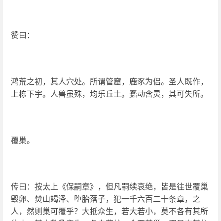
赞曰：
鸿荒之初，其人穴处。所谓管窟，鹿豕为侣。圣人既作，
上栋下宇。人兽虽殊，均乐丘土。蠢动含灵，其可失所。
覆巢。
传曰：按太上《保嗣章》，但凡嗣续哀绝，皆是往世覆巢
毁卵、焚山竭泽、堕胎落子，犯一千六百二十条章，之
人，然则巢可覆乎？大抵众生，若大若小，莫不各有其所