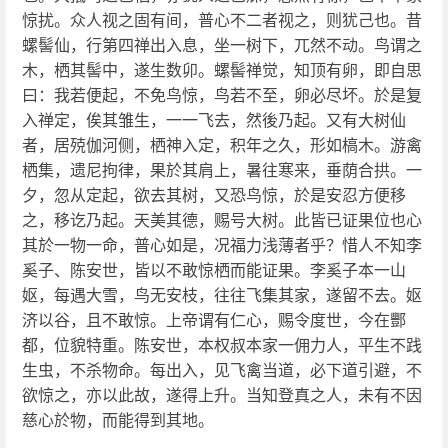
惊扰。众人视之固有间，普心不二者视之，则犹己也。昔
螺髻仙，行第四禅出入息，坐一树下，兀然不动。鸟谓之
木，栖其髻中，遂生数卯。螺髻禅觉，知顶有卵，即自思
曰：我若便起，不免鸟惊，鸟若不至，卵必尽坏。於是复
入禅定，俟其雏生，一一飞去，然後乃起。又有大树仙
者，居殑伽河侧，栖神入定，积年之久，形如槁木。游禽
栖集，遗尼拘律，果於其肩上，暑往寒来，垂荫合拱。一
夕，忽从定起，欲去其树，又恐鸟惊，於是安忍方便移
之，移讫乃起。天美其德，赐号大树。此皆已证果位也心
其於一物一命，普心如是，况福力浅薄者乎？惜人不知李
奚子、陈安世，皆以不敢惊栖而能证果。李奚子本一山
妪，每遇大雪，鸟无安枝，往往飞集其家，遂留不去。妪
济以谷，且不敢惊。上帝谓有仁心，赐令度世，今在酆
都，位貌特重。陈安世，本权叔本家一佣力人，平生不践
生虫，不杀物命。每出入，见飞禽当道，必下道引避，不
欲惊之，亦以此故，遂得上升。当知登真之人，未有不因
慈心於物，而能得到其地。