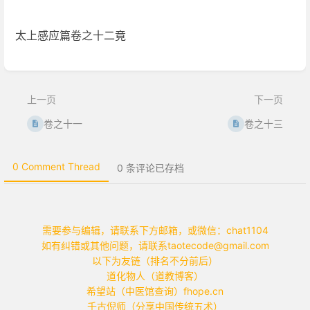
太上感应篇卷之十二竟
进
入
部
上一页
下一页
分
选
卷之十一
卷之十三
择
模
式
0 Comment Thread
0 条评论已存档
需要参与编辑，请联系下方邮箱，或微信：chat1104
如有纠错或其他问题，请联系taotecode@gmail.com
以下为友链（排名不分前后）
道化物人（道教博客）
希望站（中医馆查询）fhope.cn
千古倪师（分享中国传统五术）