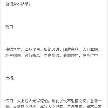
孰谓为不然乎？
赞曰：
盛德之主，泽及昆虫。板筑必时，闭藏在冬。人且塞向，
坏户则同。跂行喙息，生意毕通。养痾伸屈，在吾仁中。
惊栖。
传曰：太上戒人无得惊栖，与孔子弋不射宿之说，意皆一
也。大抵鸟之已栖，亦犹人之已寐，忽然有惊，岂不举家