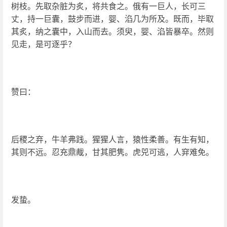
树枝。先取杂脏为炙，将共食之。俄有一巨人，长可三
丈，持一巨囊，鼓步而进，婴、淊几为所及。既而，毕取
其炙，纳之囊中，入山而去。须臾，婴、淊皆暴卒。然则
见走，是可逐乎？
赞曰：
后稷之弃，牛羊弗践。猩猩人言，猿性柔善。有生有知，
其则不远。忍充鼎胾，甘其肥隽。虎兕可逃，人穽难免。
发蛰。