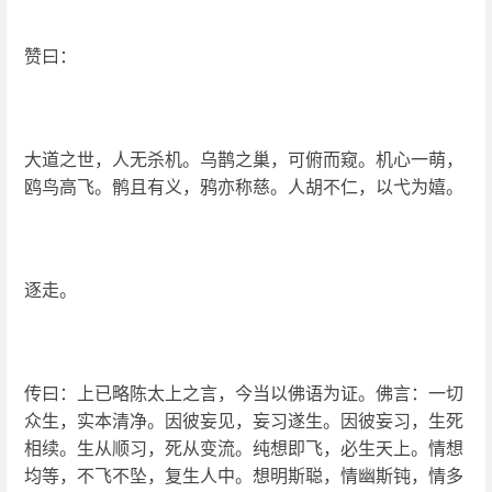
赞曰：
大道之世，人无杀机。乌鹊之巢，可俯而窥。机心一萌，
鸥鸟高飞。鹘且有义，鸦亦称慈。人胡不仁，以弋为嬉。
逐走。
传曰：上已略陈太上之言，今当以佛语为证。佛言：一切
众生，实本清净。因彼妄见，妄习遂生。因彼妄习，生死
相续。生从顺习，死从变流。纯想即飞，必生天上。情想
均等，不飞不坠，复生人中。想明斯聪，情幽斯钝，情多