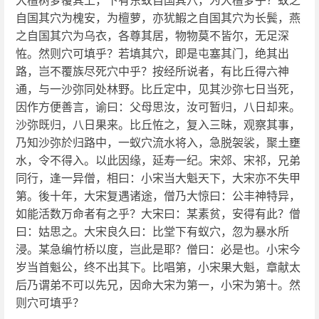
自国其穴为槐安，为檀萝，亦犹鰕之自国其穴为长鬓，燕
之自国其穴为乌衣，各尊其居，物物莫不皆尔，无足深
恠。然则穴可填乎？若填其穴，即是屯塞其门，绝其出
路，岂不覆族尽死穴中乎？按经所说者，有比丘得六神
通，与一沙弥同处林野。比丘定中，见其沙弥七日当死，
因作方便善言，谕曰：父母思汝，汝可暂归，八日却来。
沙弥既归，八日果来。比丘恠之，复入三昧，观察其事，
乃知沙弥於归路中，一蚁穴流水将入，急脱袈裟，聚土壅
水，令不得入。以此因缘，延寿一纪。宋郊、宋祁，兄弟
同行，逢一异僧，相曰：小宋当大魁天下，大宋亦不失甲
第。後十年，大宋复遇诸途，僧乃大惊曰：公丰神特异，
如能活数万命者有之乎？大宋曰：某素贫，安得有此？僧
曰：姑思之。大宋良久曰：比堂下有蚁穴，忽为暴水所
浸。某急编竹桥以度，岂此是耶？僧曰：必是也。小宋今
岁当首魁公，终不出其下。比唱第，小宋果大魁，章献太
后乃谓弟不可以先兄，因命大宋为第一，小宋为第十。然
则穴可填乎？