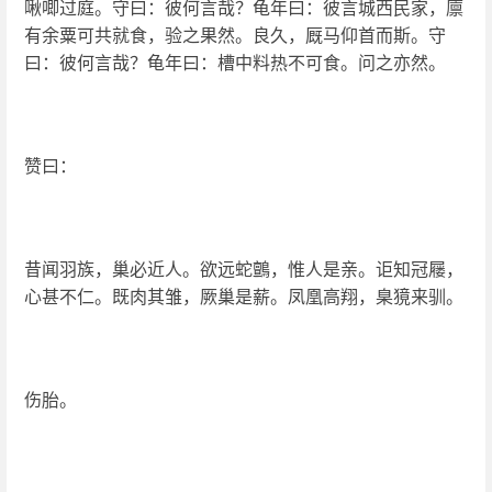
啾唧过庭。守曰：彼何言哉？龟年曰：彼言城西民家，廪
有余粟可共就食，验之果然。良久，厩马仰首而斯。守
曰：彼何言哉？龟年曰：槽中料热不可食。问之亦然。
赞曰：
昔闻羽族，巢必近人。欲远蛇鸇，惟人是亲。讵知冠屦，
心甚不仁。既肉其雏，厥巢是薪。凤凰高翔，臬獍来驯。
伤胎。