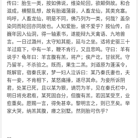
传曰：胎生一类，按如佛说，维染轮回，欲颠倒故。和合
滋成，横竪乱想，故有胎遏蒲昙，人畜龙仙，其类充塞。
呜呼，人畜龙仙，明是不同，佛乃列为一类，何哉？盖杂
染同而轮回亦同故也。人知爱胎，彼不爱乎？按仙传，白
巍年因入仙洞，得一轴素书，遂能辩九天禽语、九地兽
言。一日过潞州，太守知其能，延与之坐。适将史驱三十
羊过庭下，中有一羊，鞭不肯行，又且悲鸣。守曰：羊有
说乎？龟年曰：羊言腹有羔，将产；俟产讫，甘就死。守
乃留羊，不杀验之。既而，果生二羔。刘道原为蓬溪令，
既解官，宿秦氏家，梦一妇人泣诉曰：某乃秦氏妻也，夫
有一妾，不肯相下，某怒痛捶，遂尽其命。为妾所诉阴
君，处某已死，且以某为狠，谪罚为羊，见在秦氏栏中，
明日将充君庖，某死固自分，但腹有羔，若因某受烹，业
愈重矣。愿赐一言，得免甚幸。黎明言之，则已烹矣。举
家大哭，纳羔其腹，瘗之别墅。然则胎可伤乎？