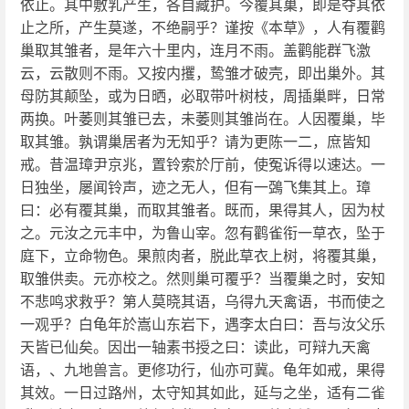
依止。其中敷乳产生，各自藏护。今覆其巢，即是夺其依
止之所，产生莫遂，不绝嗣乎？谨按《本草》，人有覆鹳
巢取其雏者，是年六十里内，连月不雨。盖鹳能群飞激
云，云散则不雨。又按内攫，鸷雏才破壳，即出巢外。其
母防其颠坠，或为日晒，必取带叶树枝，周插巢畔，日常
两换。叶萎则其雏已去，未萎则其雏尚在。人因覆巢，毕
取其雏。孰谓巢居者为无知乎？请为更陈一二，庶皆知
戒。昔温璋尹京兆，置铃索於厅前，使冤诉得以速达。一
日独坐，屡闻铃声，迹之无人，但有一鵶飞集其上。璋
曰：必有覆其巢，而取其雏者。既而，果得其人，因为杖
之。元汝之元丰中，为鲁山宰。忽有鹳雀衔一草衣，坠于
庭下，立命物色。果煎肉者，脱此草衣上树，将覆其巢，
取雏供卖。元亦校之。然则巢可覆乎？当覆巢之时，安知
不悲鸣求救乎？第人莫晓其语，乌得九天禽语，书而使之
一观乎？白龟年於嵩山东岩下，遇李太白曰：吾与汝父乐
天皆已仙矣。因出一轴素书授之曰：读此，可辩九天禽
语，、九地兽言。更修功行，仙亦可冀。龟年如戒，果得
其效。一日过路州，太守知其如此，延与之坐，适有二雀