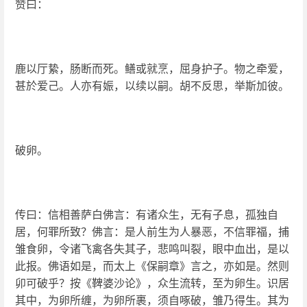
赞曰：
鹿以厅絷，肠断而死。鳝或就烹，屈身护子。物之牵爱，
甚於爱己。人亦有娠，以续以嗣。胡不反思，举斯加彼。
破卵。
传曰：信相善萨白佛言：有诸众生，无有子息，孤独自
居，何罪所致？佛言：是人前生为人暴恶，不信罪福，捕
雏食卵，令诸飞禽各失其子，悲鸣叫裂，眼中血出，是以
此报。佛语如是，而太上《保嗣章》言之，亦如是。然则
卯可破乎？按《鞞婆沙论》，众生流转，至为卵生。识居
其中，为卵所缠，为卵所裹，须自啄破，雏乃得生。其为