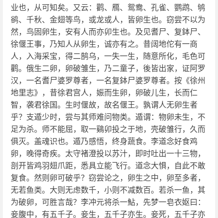
业也，从可知矣。又云：鹳、鴈、鸳鸯、孔雀、鹦鹉、鸲
鹆、千秋、金翅等鸟，或龙或人，皆卵生也。窃尝不以为
然，鸟固卵生，安有人而亦卯生也。及见耆尸、复鉢尸、
徐偃王事，乃知人从卵生，诚亦有之。昔阔地佗有一商
人，入海采宝，得二鹄乌，一失一生，随意所化，毛色可
鹳。俄生二卵，卵破雏生，乃二童子，後皆出家，证阿罗
汉，一名耆尸婆罗尊者，一名复鉢尸婆罗尊者。按《徐州
地里志》，昔徐君宫人，娠而生卵，卵破儿生，长而仁
智，袭君徐国。生时偃故，故名偃王。孰谓人无卵生者
乎？支遁少时，尝与其师难问物类。遁谓：物卵未生，不
足为杀。师不能屈，取一鷄卯投之于地，壳破雏行，久而
俱灭。盖魂识也。遁乃感悟，终身蔬食。李道念好食鸡
卵，晚得奇疾。太守褚澄投以苏汁，即时吐出一十三物，
剖开皆鸡羽翅爪距，悉具立能飞行。道念大惧，自此不敢
复食。然则卵可破乎？窃尝论之，卵生之中，卵至多者，
无若鱼类。大则无虑数千，小则不减数百。若杀一鱼，其
为破卵，可胜言哉？李冲元将杀一鮎，先梦一皂衣妪曰：
妾腹中，有五千子。妾生，五千子亦生。妾死，五千子亦