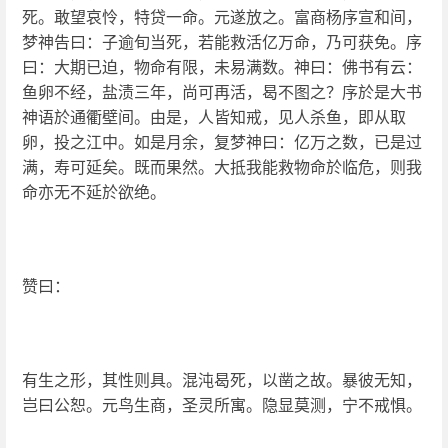
死。敢望哀怜，特贷一命。元遂放之。富商杨序宣和间，
梦神告曰：子逾旬当死，若能救活亿万命，乃可获免。序
曰：大期已迫，物命有限，未易满数。神曰：佛书有云：
鱼卵不经，盐渍三年，尚可再活，曷不图之？序於是大书
神语於通衢壁间。由是，人皆知戒，见人杀鱼，即从取
卵，投之江中。如是月余，复梦神曰：亿万之数，已是过
满，寿可延矣。既而果然。大抵我能救物命於临危，则我
命亦无不延於欲绝。
赞曰：
有生之形，其性则具。混沌曷死，以凿之故。暴彼无知，
岂曰公恕。元鸟生商，圣灵所寓。隐显莫测，宁不戒惧。