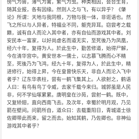
傍气为兽，薄气为禽，繁气为虫。种类相因，会合生育，
随其业报，各有因缘。然则人之与飞，有以异乎？《肇
论》所谓：天地与我同根，万物与我一体，非诳语也。然
飞之所以与人异者，特福业不同，躯壳异耳。窃尝考之载
籍，诚有自人而沦入其中者，亦有自仙而游戏其中者。刘
安民本一富家，以好尚虚名而道无实，至死後乃为凤凰，
经六十年，复得为人。於此生中，勤苦修道，始得尸解，
今在清华宫中。黄安世本一儒士，以志慕飞腾而心不精
至，死後乃为飞鸿，经九十年，复得为人，於此生中，精
进修行，始得上昇，今在皇曾快乐天，非自人而沦入飞中
者乎？辽东华表柱，尝有一鹤飞集其上。人欲射之，鹤语
人曰：有鸟有鸟丁令威，去家千载今来归。城郭虽是人民
非，何不学仙塚累累。唐明皇在沙苑，尝射一鹤。既中，
又复矫翅，直向西南飞去。及次年，幸蜀於明月观，乃见
箭在壁间。问箭所自，道众曰：去载重阳日，青城道士徐
佐卿带此而来，留之而去。始知其鹤，乃佐卿也。非神仙
游戏其中者乎？