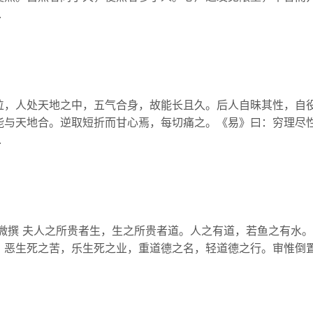
.
位，人处天地之中，五气合身，故能长且久。后人自昧其性，自
能与天地合。逆取短折而甘心焉，每切痛之。《易》曰：穷理尽
.
子微撰 夫人之所贵者生，生之所贵者道。人之有道，若鱼之有水
，恶生死之苦，乐生死之业，重道德之名，轻道德之行。审惟倒