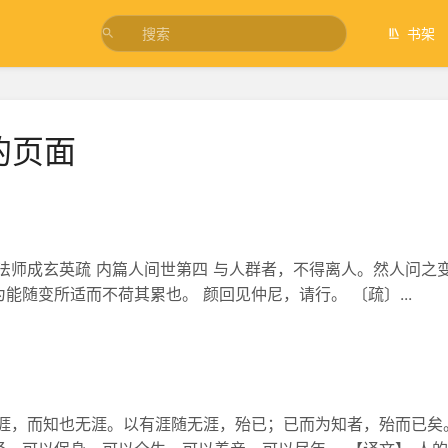
书架
的页面
法师成玄英疏 内篇人间世第四 与人群者，不得离人。然人问之
能随变所适而不荷其累也。 颜回见仲尼，请行。 〔疏〕...
有涯，而知也无涯。以有涯随无涯，殆已；已而为知者，殆而已矣