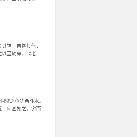
役其神，自挠其气，
性以至於命。《老
。涸辙之鱼犹希斗水。
置，何甚如之。穷而