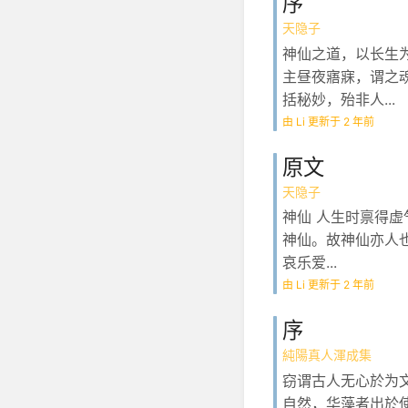
序
天隐子
神仙之道，以长生
主昼夜寤寐，谓之
括秘妙，殆非人...
由 Li 更新于 2 年前
原文
天隐子
神仙 人生时禀得
神仙。故神仙亦人
哀乐爱...
由 Li 更新于 2 年前
序
純陽真人渾成集
窃谓古人无心於为
自然，华藻者出於