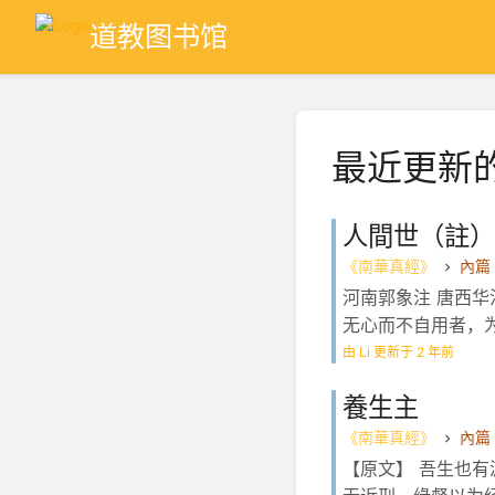
道教图书馆
最近更新
人間世（註）
《南華真經》
內篇
河南郭象注 唐西华
无心而不自用者，为
由 Li 更新于 2 年前
養生主
《南華真經》
內篇
【原文】 吾生也