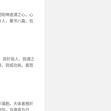
阴阳神虚谓之心，心
许人，著书八篇，包
，异於俗人，则谓之
滞，则成功矣。喜怒
华藻胜。大体者根於
判尔。且焕而为日