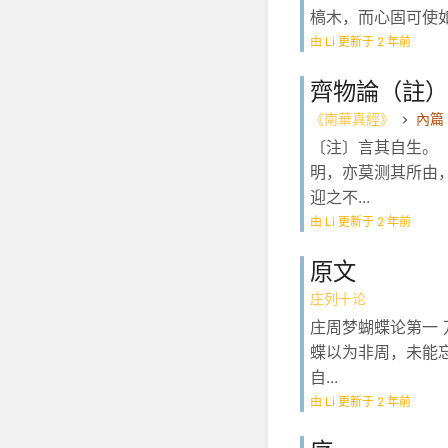
槁木，而心固可使如
由 Li 更新于 2 年前
齊物論（註）
《南華真經》
內篇
〔注〕言其自生。
明，亦莫测其所由
迎之不...
由 Li 更新于 2 年前
原文
庄列十论
庄周梦蝴蝶论第一
蝶以为非周，未能
自...
由 Li 更新于 2 年前