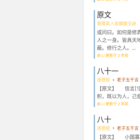
原文
重陽真人金關鎖玉訣
或问曰。如何是修
人之一身。皆具天
蔽。修行之人。...
由 Li 更新于 2 年前
八十一
道德經
老子五千言
【原文】 信言[
积，既以为人，己愈
由 Li 更新于 2 年前
八十
道德經
老子五千言
【原文】 小国寡民