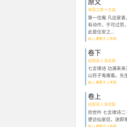
原文
重陽立教十五論
第一住庵 凡出家
有动作，不可过劳
此是住安之...
由 Li 更新于 2 年前
卷下
純陽真人渾成集
七言律诗 功满来
山符子鬼难看。先生
由 Li 更新于 2 年前
卷上
純陽真人渾成集
劝世吟 七言律诗
便访仙家侣，迷即难
由 Li 更新于 2 年前