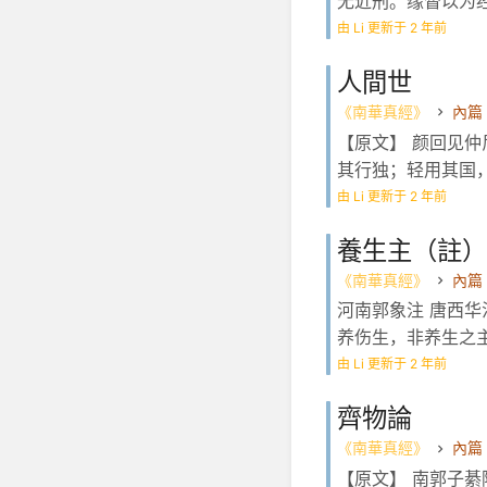
无近刑。缘督以为经
由 Li 更新于 2 年前
人間世
《南華真經》
內篇
【原文】 颜回见仲尼
其行独；轻用其国，
由 Li 更新于 2 年前
養生主（註）
《南華真經》
內篇
河南郭象注 唐西华
养伤生，非养生之主
由 Li 更新于 2 年前
齊物論
《南華真經》
內篇
【原文】 南郭子