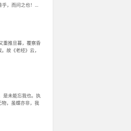
，而问之也！...
又重推旦暮，覆察昏
寂。故《老经》云，
，是未能忘我也。执
无物，虽蝶亦非，我