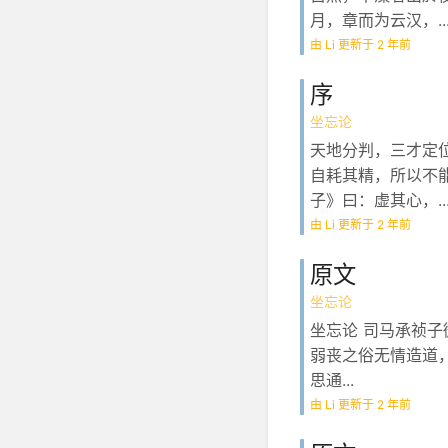
月，章而为云汉，..
由 Li 更新于 2 年前
序
坐忘论
天地分判，三才定
自耗其精，所以不
子》曰：虚其心，..
由 Li 更新于 2 年前
原文
坐忘论
坐忘论 司马承祯
弱丧之俗无情造道
思通...
由 Li 更新于 2 年前