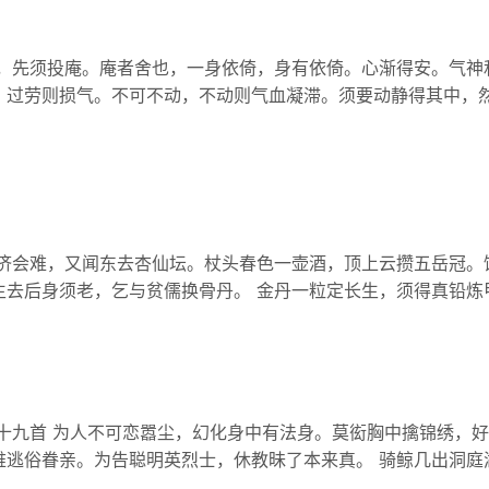
者，先须投庵。庵者舍也，一身依倚，身有依倚。心渐得安。气神
，过劳则损气。不可不动，不动则气血凝滞。须要动静得其中，
来济会难，又闻东去杏仙坛。杖头春色一壶酒，顶上云攒五岳冠。
去后身须老，乞与贫儒换骨丹。 金丹一粒定长生，须得真铅炼甲庚
二十九首 为人不可恋嚣尘，幻化身中有法身。莫衒胸中擒锦绣，
逃俗眷亲。为告聪明英烈士，休教昧了本来真。 骑鲸几出洞庭湖，