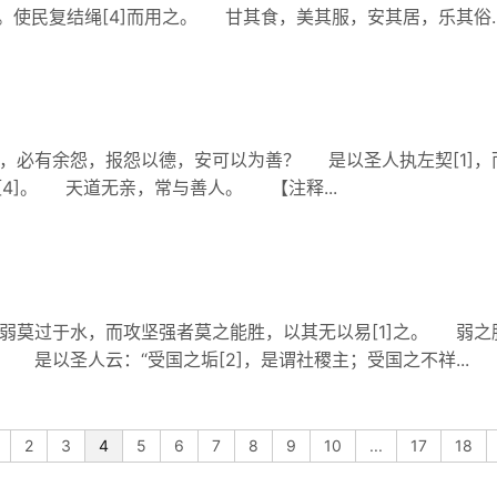
之。使民复结绳[4]而用之。 甘其食，美其服，安其居，乐其俗..
必有余怨，报怨以德，安可以为善？ 是以圣人执左契[1]，而
彻[4]。 天道无亲，常与善人。 【注释...
弱莫过于水，而攻坚强者莫之能胜，以其无以易[1]之。 弱之
 是以圣人云：“受国之垢[2]，是谓社稷主；受国之不祥...
2
3
4
5
6
7
8
9
10
...
17
18