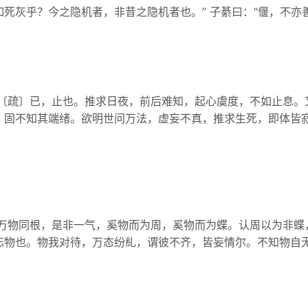
死灰乎？今之隐机者，非昔之隐机者也。” 子綦曰：“偃，不亦善乎
 〔疏〕已，止也。推求日夜，前后难知，起心虞度，不如止息。
，固不知其端绪。欲明世问万法，虚妄不真，推求生死，即体皆
 万物同根，是非一气，奚物而为周，奚物而为蝶。认周以为非蝶
忘物也。物我对待，万态纷糺，谓彼不齐，皆妄情尔。不知物自