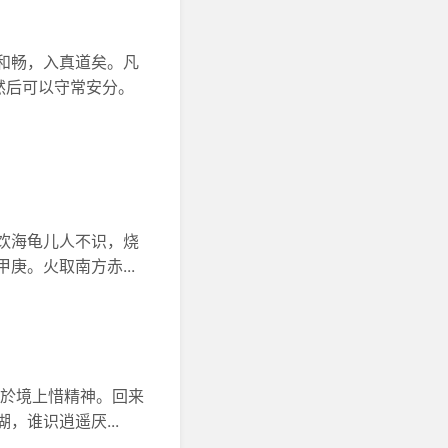
和畅，入真道矣。凡
然后可以守常安分。
饮海龟儿人不识，烧
。火取南方赤...
好於境上惜精神。回来
谁识逍遥厌...