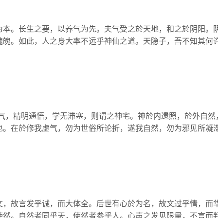
为本。长生之要，以养气为先。夫气受之於天地，和之於阴阳。
魂魄。如此，人之身大率不远乎神仙之道。天隐子，吾不知其何
虚气，精明通悟，学无滞塞，则谓之神宅。神於内遗照，於外自然
也。在於修我虚气，勿为世俗所论折，遂我自然，勿为邪见所凝
文，故言发乎诚，而大体全。后世有心於为名，故文过乎情，而
使然。自然者同乎天，使然者参乎人。心声之发见限量，不言而