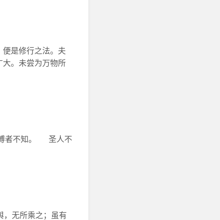
。便是修行之法。夫
广大。未尝为万物所
，博者不知。 圣人不
舟舆，无所乘之；虽有