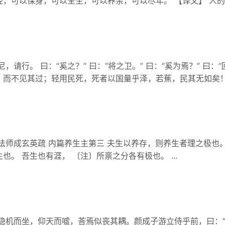
，可以保身，可以全生，可以养亲，可以尽年。 【译文】 人的生
，请行。 曰：“奚之？” 曰：“将之卫。” 曰：“奚为焉？” 曰
而不见其过；轻用民死，死者以国量乎泽，若蕉，民其无如矣！.
法师成玄英疏 内篇养生主第三 夫生以养存，则养生者理之极也
也。 吾生也有涯， 〔注〕所禀之分各有极也。 ...
綦隐机而坐，仰天而嘘，荅焉似丧其耦。颜成子游立侍乎前，曰：