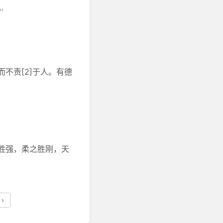
.
不责[2]于人。有德
胜强，柔之胜刚，天
›