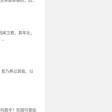
命是有限的，而...
：“回闻卫君，其年壮，
..
。若乃养过其极，以
“何居乎？形固可使如