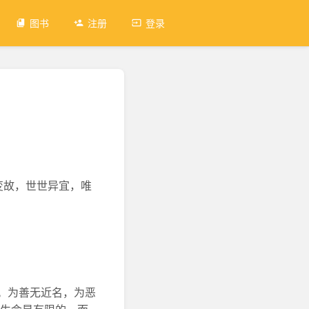
图书
注册
登录
变故，世世异宜，唯
。为善无近名，为恶