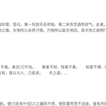
真妙理。答曰。第一先除无名烦恼。第二休贪恋酒色财气。此者
地之理。天地所以含养万物。万物所以盈天地间。其天地之高明
1]不美，美言[2]不信。 善者不辩，辩者不善。 知者不博
有；既以与人，己愈多。 天之道，...
。使[1]民有什伯[2]之器而不用，使民重死而不远徙。虽有