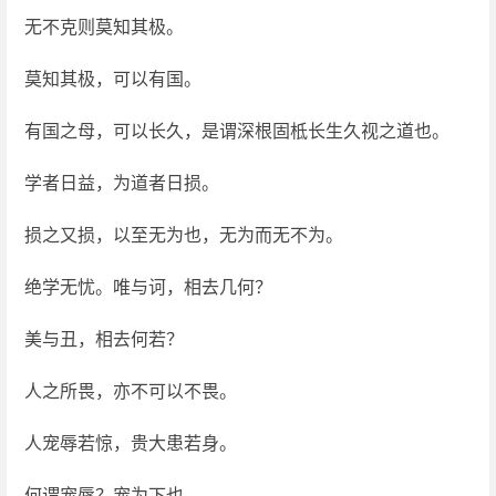
无不克则莫知其极。
莫知其极，可以有国。
有国之母，可以长久，是谓深根固柢长生久视之道也。
学者日益，为道者日损。
损之又损，以至无为也，无为而无不为。
绝学无忧。唯与诃，相去几何？
美与丑，相去何若？
人之所畏，亦不可以不畏。
人宠辱若惊，贵大患若身。
何谓宠辱？宠为下也。