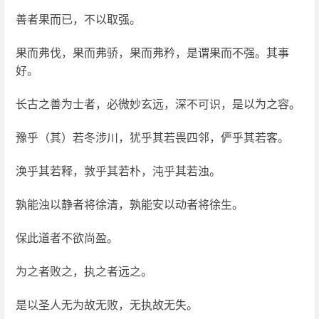
善者果而已，不以取强。
果而弗伐，果而弗骄，果而弗矜，是谓果而不强。其事
好。
长古之善为士者，必微妙玄远，深不可识，是以为之容。
豫乎（其）若冬涉川，犹乎其若畏四邻，俨乎其若客。
涣乎其若释，敦乎其若朴，沌乎其若浊。
孰能浊以静者将徐清，孰能安以动者将徐生。
保此道者不欲尚盈。
为之者败之，执之者远之。
是以圣人无为故无败，无执故无失。