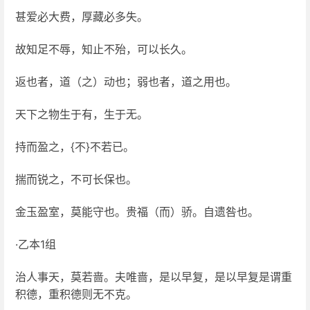
甚爱必大费，厚藏必多失。
故知足不辱，知止不殆，可以长久。
返也者，道（之）动也；弱也者，道之用也。
天下之物生于有，生于无。
持而盈之，{不}不若已。
揣而锐之，不可长保也。
金玉盈室，莫能守也。贵福（而）骄。自遗咎也。
·乙本1组
治人事天，莫若啬。夫唯啬，是以早复，是以早复是谓重
积德，重积德则无不克。