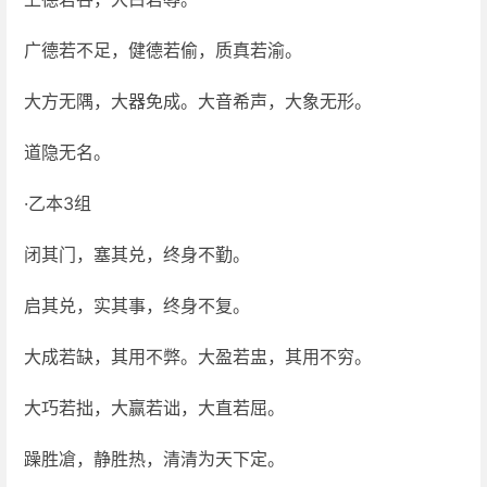
广德若不足，健德若偷，质真若渝。
大方无隅，大器免成。大音希声，大象无形。
道隐无名。
·乙本3组
闭其门，塞其兑，终身不勤。
启其兑，实其事，终身不复。
大成若缺，其用不弊。大盈若盅，其用不穷。
大巧若拙，大赢若诎，大直若屈。
躁胜凔，静胜热，清清为天下定。