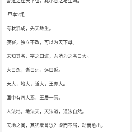
譬道之在天下也，犹小谷之与江海。
·甲本2组
有状混成，先天地生。
寂寥，独立不改，可以为天下母。
未知其名，字之曰道，吾勥为之名曰大。
大曰逝，逝曰远，远曰返。
天大，地大，道大，王亦大。
国中有四大焉，王居一焉。
人法地，地法天，天法道，道法自然。
天地之间，其犹橐龠欤？虚而不屈，动而愈出。