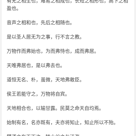
有无之相生也，难易之相成也，长短之相形也，高下之相
盈也。
音声之相和也，先后之相随也。
是以圣人居无为之事，行不言之教。
万物作而弗始也，为而弗恃也，成而弗居。
天唯弗居也，是以弗去也。
道恒无名、朴，虽微，天地弗敢臣。
侯王若能守之，万物将自宾。
天地相合也，以输甘露。民莫之命天自均焉。
始制有名，名亦既有，夫亦将知止，知止所以不殆。