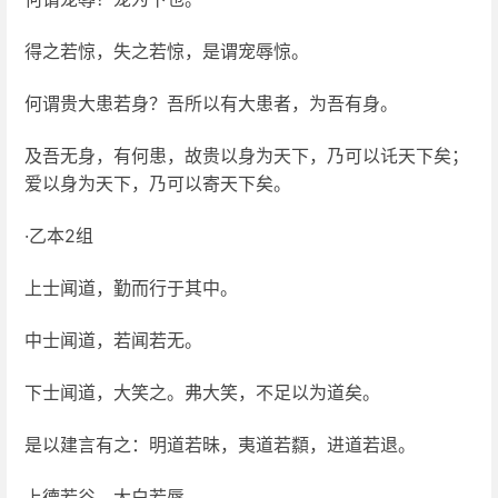
得之若惊，失之若惊，是谓宠辱惊。
何谓贵大患若身？吾所以有大患者，为吾有身。
及吾无身，有何患，故贵以身为天下，乃可以讬天下矣；
爱以身为天下，乃可以寄天下矣。
·乙本2组
上士闻道，勤而行于其中。
中士闻道，若闻若无。
下士闻道，大笑之。弗大笑，不足以为道矣。
是以建言有之：明道若昧，夷道若纇，进道若退。
上德若谷，大白若辱。