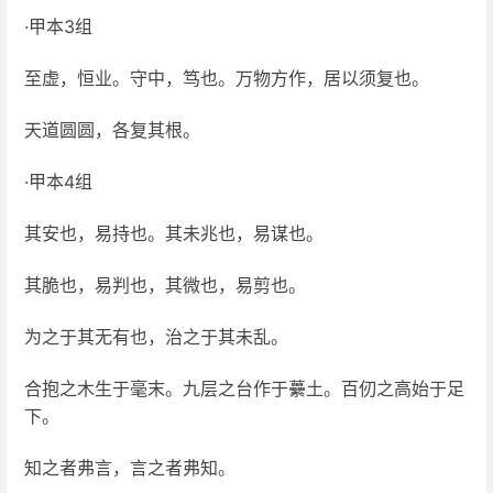
·甲本3组
至虚，恒业。守中，笃也。万物方作，居以须复也。
天道圆圆，各复其根。
·甲本4组
其安也，易持也。其未兆也，易谋也。
其脆也，易判也，其微也，易剪也。
为之于其无有也，治之于其未乱。
合抱之木生于毫末。九层之台作于虆土。百仞之高始于足
下。
知之者弗言，言之者弗知。