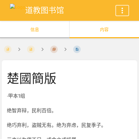
道教图书馆
信息
内容
楚國簡版
·甲本1组
绝智弃辩，民利百倍。
绝巧弃利，盗贼无有。绝为弃虑，民复季子。