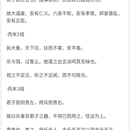
故大道废，安有仁义。六亲不和，安有孝慈。邦家昏乱，
安有正臣。
·丙本2组
执大象，天下往，往而不害，安平泰。
乐与饵，过客止。故道之出言淡呵其无味也。
视之不足见，听之不足闻，而不可既也。
·丙本3组
君子居则贵左，用兵则贵右。
故曰兵者非君子之器，不得已而用之，恬淡为上。
弗美也，美之，是乐杀人。夫乐杀不可以得志于天下。