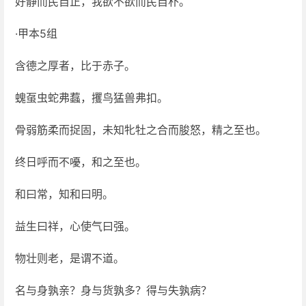
好静而民自正，我欲不欲而民自朴。
·甲本5组
含德之厚者，比于赤子。
螝虿虫蛇弗蠚，攫鸟猛兽弗扣。
骨弱筋柔而捉固，未知牝牡之合而朘怒，精之至也。
终日呼而不嚘，和之至也。
和曰常，知和曰明。
益生曰祥，心使气曰强。
物壮则老，是谓不道。
名与身孰亲？身与货孰多？得与失孰病？