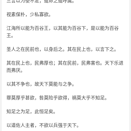
三言以为使不足，或命之或呼属。
视素保朴，少私寡欲。
江海所以能为百谷王，以其能为百谷下，是以能为百谷
王。
圣人之在民前也，以身后之。其在民上也，以言下之。
其在民上也，民弗厚也；其在民前，民弗害也。天下乐进
而弗厌。
以其不争也，故天下莫能与之争。
罪莫厚乎甚欲，咎莫险乎欲得，祸莫大乎不知足。
知足之为足，此恒足矣。
以道佐人主者，不欲以兵强于天下。